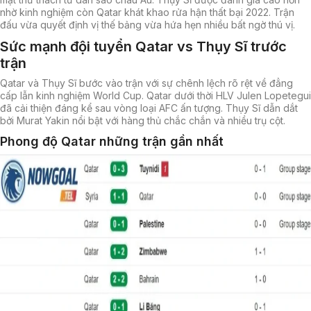
nhờ kinh nghiệm còn Qatar khát khao rửa hận thất bại 2022. Trận
đấu vừa quyết định vị thế bảng vừa hứa hẹn nhiều bất ngờ thú vị.
Sức mạnh đội tuyển Qatar vs Thụy Sĩ trước
trận
Qatar và Thụy Sĩ bước vào trận với sự chênh lệch rõ rệt về đẳng
cấp lẫn kinh nghiệm World Cup. Qatar dưới thời HLV Julen Lopetegui
đã cải thiện đáng kể sau vòng loại AFC ấn tượng. Thụy Sĩ dẫn dắt
bởi Murat Yakin nổi bật với hàng thủ chắc chắn và nhiều trụ cột.
Phong độ Qatar những trận gần nhất