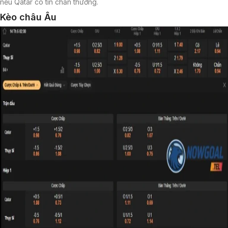
nếu Qatar có tin chấn thương.
Kèo châu Âu