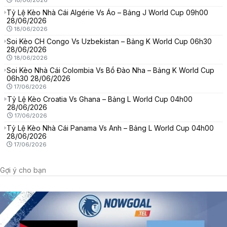
Tỷ Lệ Kèo Nhà Cái Algérie Vs Áo – Bảng J World Cup 09h00
28/06/2026
18/06/2026
Soi Kèo CH Congo Vs Uzbekistan – Bảng K World Cup 06h30
28/06/2026
18/06/2026
Soi Kèo Nhà Cái Colombia Vs Bồ Đào Nha – Bảng K World Cup
06h30 28/06/2026
17/06/2026
Tỷ Lệ Kèo Croatia Vs Ghana – Bảng L World Cup 04h00
28/06/2026
17/06/2026
Tỷ Lệ Kèo Nhà Cái Panama Vs Anh – Bảng L World Cup 04h00
28/06/2026
17/06/2026
Gợi ý cho bạn