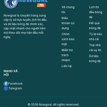
Về chúng
Lịch thi
tôi
đấu bóng
Nowgoal là chuyên trang cung
đá
Điều
cấp tỷ số trực tuyến, lịch thi đấu
khoản sử
Kết quả
và dữ liệu bóng đá chính xác,
dụng
bóng đá
cập nhật nhanh cho người hâm
mộ theo dõi mọi trận đấu mỗi
Chính
Tỷ lệ kèo
ngày.
sách bảo
nhà cái
mật
Top nhà
Miễn trừ
cái uy tín
trách
Dữ liệu
nhiệm
bóng đá
Liên hệ
MẠNG XÃ
HỘI
Facebook
Telegram
© 2026 Nowgoal. All rights reserved.