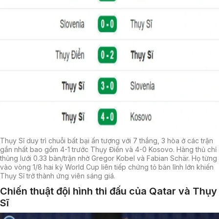
Thụy Sĩ duy trì chuỗi bất bại ấn tượng với 7 thắng, 3 hòa ở các trận
gần nhất bao gồm 4-1 trước Thụy Điển và 4-0 Kosovo. Hàng thủ chỉ
thủng lưới 0.33 bàn/trận nhờ Gregor Kobel và Fabian Schär. Họ từng
vào vòng 1/8 hai kỳ World Cup liên tiếp chứng tỏ bản lĩnh lớn khiến
Thụy Sĩ trở thành ứng viên sáng giá.
Chiến thuật đội hình thi đấu của Qatar và Thụy
Sĩ