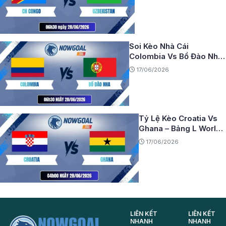
28/06/2026
Soi Kèo Nhà Cái
Colombia Vs Bồ Đào Nha
– Bảng K World Cup
17/06/2026
06h30 28/06/2026
Tỷ Lệ Kèo Croatia Vs
Ghana – Bảng L World
Cup 04h00
17/06/2026
28/06/2026
LIÊN KẾT
LIÊN KẾT
NHANH
NHANH