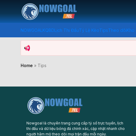
NOWGOAL
KQBD
Lịch Thi Đấu
Tỷ Lệ Kèo
Tips
Theo dõi
Kho 
Home
»
Tips
Nowgoal là chuyên trang cung cấp tỷ số trực tuyến, lịch
thi đấu và dữ liệu bóng đá chính xác, cập nhật nhanh cho
người hâm mộ theo dõi mọi trận đấu mỗi ngày.