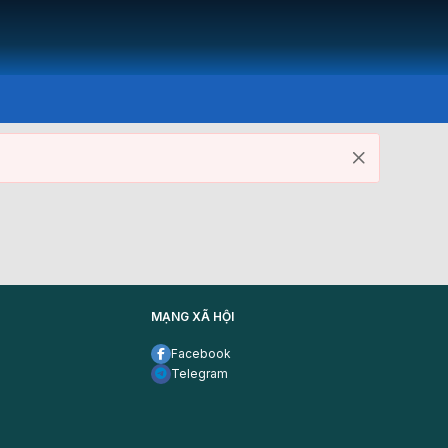
MẠNG XÃ HỘI
Facebook
Telegram