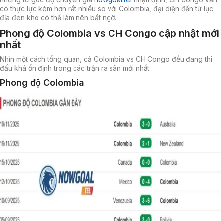
có thực lực kém hơn rất nhiều so với Colombia, đại diện đến từ lục
địa đen khó có thể làm nên bất ngờ.
Phong độ Colombia vs CH Congo cập nhật mới
nhất
Nhìn một cách tổng quan, cả Colombia vs CH Congo đều đang thi
đấu khá ổn định trong các trận ra sân mới nhất:
Phong độ Colombia