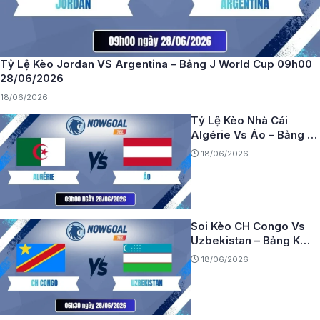
Tỷ Lệ Kèo Jordan VS Argentina – Bảng J World Cup 09h00
28/06/2026
18/06/2026
Tỷ Lệ Kèo Nhà Cái
Algérie Vs Áo – Bảng J
World Cup 09h00
18/06/2026
28/06/2026
Soi Kèo CH Congo Vs
Uzbekistan – Bảng K
World Cup 06h30
18/06/2026
28/06/2026