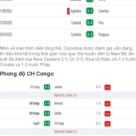
Nhìn về màn trình diễn tổng thể, Colombia được đánh giá vẫn đang
thi đấu khá tốt trong thời gian vừa qua. Đội tuyển đến từ Nam Mỹ lần
lượt đã đánh bại New Zealand 2-1, Úc 3-0, thua tối thiểu chỉ 1-2 trước
Croatia và 1-3 trước Pháp.
Phong độ CH Congo