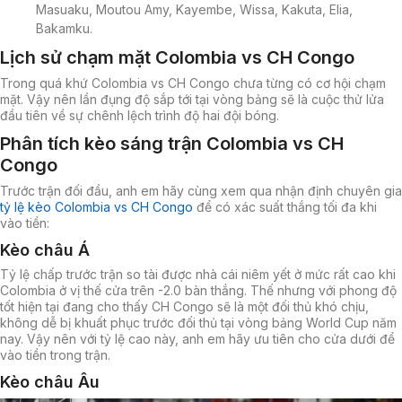
Masuaku, Moutou Amy, Kayembe, Wissa, Kakuta, Elia,
Bakamku.
Lịch sử chạm mặt Colombia vs CH Congo
Trong quá khứ Colombia vs CH Congo chưa từng có cơ hội chạm
mặt. Vậy nên lần đụng độ sắp tới tại vòng bảng sẽ là cuộc thử lửa
đầu tiên về sự chênh lệch trình độ hai đội bóng.
Phân tích kèo sáng trận Colombia vs CH
Congo
Trước trận đối đầu, anh em hãy cùng xem qua nhận định chuyên gia
tỷ lệ kèo Colombia vs CH Congo
để có xác suất thắng tối đa khi
vào tiền:
Kèo châu Á
Tỷ lệ chấp trước trận so tài được nhà cái niêm yết ở mức rất cao khi
Colombia ở vị thế cửa trên -2.0 bàn thắng. Thế nhưng với phong độ
tốt hiện tại đang cho thấy CH Congo sẽ là một đối thủ khó chịu,
không dễ bị khuất phục trước đối thủ tại vòng bảng World Cup năm
nay. Vậy nên với tỷ lệ cao này, anh em hãy ưu tiên cho cửa dưới để
vào tiền trong trận.
Kèo châu Âu