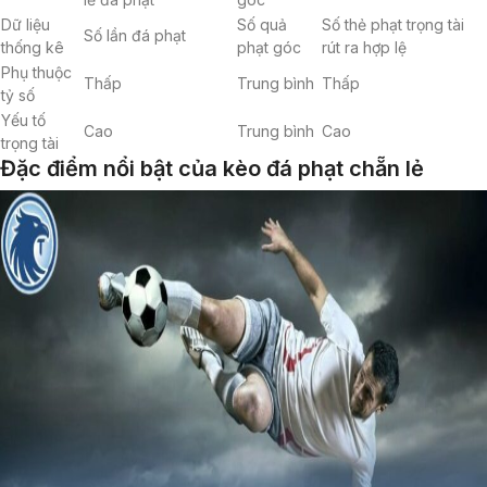
Dữ liệu
Số quả
Số thẻ phạt trọng tài
Số lần đá phạt
thống kê
phạt góc
rút ra hợp lệ
Phụ thuộc
Thấp
Trung bình
Thấp
tỷ số
Yếu tố
Cao
Trung bình
Cao
trọng tài
Đặc điểm nổi bật của kèo đá phạt chẵn lẻ