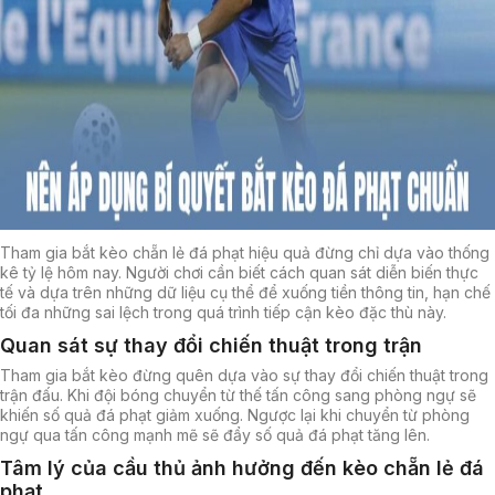
Tham gia bắt kèo chẵn lẻ đá phạt hiệu quả đừng chỉ dựa vào thống
kê tỷ lệ hôm nay. Người chơi cần biết cách quan sát diễn biến thực
tế và dựa trên những dữ liệu cụ thể để xuống tiền thông tin, hạn chế
tối đa những sai lệch trong quá trình tiếp cận kèo đặc thù này.
Quan sát sự thay đổi chiến thuật trong trận
Tham gia bắt kèo đừng quên dựa vào sự thay đổi chiến thuật trong
trận đấu. Khi đội bóng chuyển từ thế tấn công sang phòng ngự sẽ
khiến số quả đá phạt giảm xuống. Ngược lại khi chuyển từ phòng
ngự qua tấn công mạnh mẽ sẽ đẩy số quả đá phạt tăng lên.
Tâm lý của cầu thủ ảnh hưởng đến kèo chẵn lẻ đá
phạt