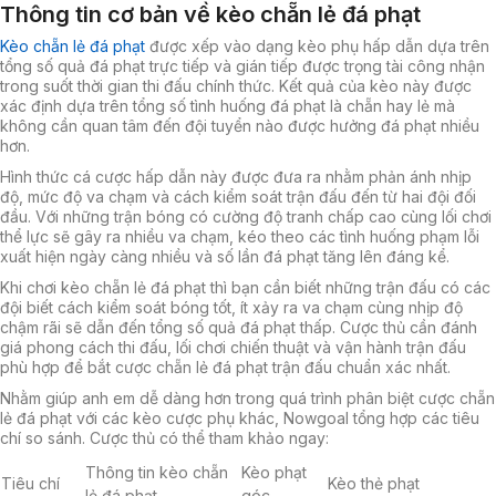
Thông tin cơ bản về kèo chẵn lẻ đá phạt
Kèo chẵn lẻ đá phạt
được xếp vào dạng kèo phụ hấp dẫn dựa trên
tổng số quả đá phạt trực tiếp và gián tiếp được trọng tài công nhận
trong suốt thời gian thi đấu chính thức. Kết quả của kèo này được
xác định dựa trên tổng số tình huống đá phạt là chẵn hay lẻ mà
không cần quan tâm đến đội tuyển nào được hưởng đá phạt nhiều
hơn.
Hình thức cá cược hấp dẫn này được đưa ra nhằm phản ánh nhịp
độ, mức độ va chạm và cách kiểm soát trận đấu đến từ hai đội đối
đầu. Với những trận bóng có cường độ tranh chấp cao cùng lối chơi
thể lực sẽ gây ra nhiều va chạm, kéo theo các tình huống phạm lỗi
xuất hiện ngày càng nhiều và số lần đá phạt tăng lên đáng kể.
Khi chơi kèo chẵn lẻ đá phạt thì bạn cần biết những trận đấu có các
đội biết cách kiểm soát bóng tốt, ít xảy ra va chạm cùng nhịp độ
chậm rãi sẽ dẫn đến tổng số quả đá phạt thấp. Cược thủ cần đánh
giá phong cách thi đấu, lối chơi chiến thuật và vận hành trận đấu
phù hợp để bắt cược chẵn lẻ đá phạt trận đấu chuẩn xác nhất.
Nhằm giúp anh em dễ dàng hơn trong quá trình phân biệt cược chẵn
lẻ đá phạt với các kèo cược phụ khác, Nowgoal tổng hợp các tiêu
chí so sánh. Cược thủ có thể tham khảo ngay:
Thông tin kèo chẵn
Kèo phạt
Tiêu chí
Kèo thẻ phạt
lẻ đá phạt
góc