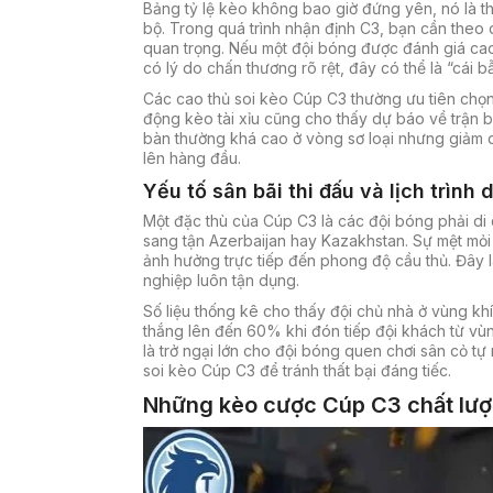
Bảng tỷ lệ kèo không bao giờ đứng yên, nó là thự
bộ. Trong quá trình nhận định C3, bạn cần theo 
quan trọng. Nếu một đội bóng được đánh giá cao
có lý do chấn thương rõ rệt, đây có thể là “cái bẫ
Các cao thủ soi kèo Cúp C3 thường ưu tiên chọn 
động kèo tài xỉu cũng cho thấy dự báo về trận b
bàn thường khá cao ở vòng sơ loại nhưng giảm d
lên hàng đầu.
Yếu tố sân bãi thi đấu và lịch trình 
Một đặc thù của Cúp C3 là các đội bóng phải di
sang tận Azerbaijan hay Kazakhstan. Sự mệt mỏi 
ảnh hưởng trực tiếp đến phong độ cầu thủ. Đây 
nghiệp luôn tận dụng.
Số liệu thống kê cho thấy đội chủ nhà ở vùng kh
thắng lên đến 60% khi đón tiếp đội khách từ vùn
là trở ngại lớn cho đội bóng quen chơi sân cỏ tự
soi kèo Cúp C3 để tránh thất bại đáng tiếc.
Những kèo cược Cúp C3 chất lượ