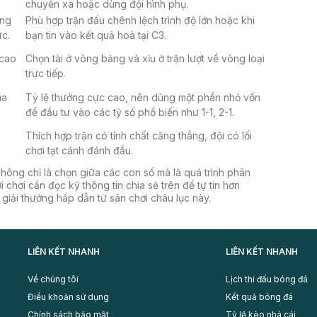
chuyển xa hoặc dùng đội hình phụ.
ắng
Phù hợp trận đấu chênh lệch trình độ lớn hoặc khi
ức.
bạn tin vào kết quả hoà tại C3.
 cao
Chọn tài ở vòng bảng và xỉu ở trận lượt về vòng loại
trực tiếp.
ủa
Tỷ lệ thưởng cực cao, nên dùng một phần nhỏ vốn
để đầu tư vào các tỷ số phổ biến như 1-1, 2-1.
Thích hợp trận có tính chất căng thẳng, đội có lối
chơi tạt cánh đánh đầu.
ông chỉ là chọn giữa các con số mà là quá trình phân
ời chơi cần đọc kỹ thông tin chia sẻ trên để tự tin hơn
giải thưởng hấp dẫn từ sân chơi châu lục này.
LIÊN KẾT NHANH
LIÊN KẾT NHANH
Về chúng tôi
Lịch thi đấu bóng đá
Điều khoản sử dụng
Kết quả bóng đá
Chính sách bảo mật
Tỷ lệ kèo nhà cái