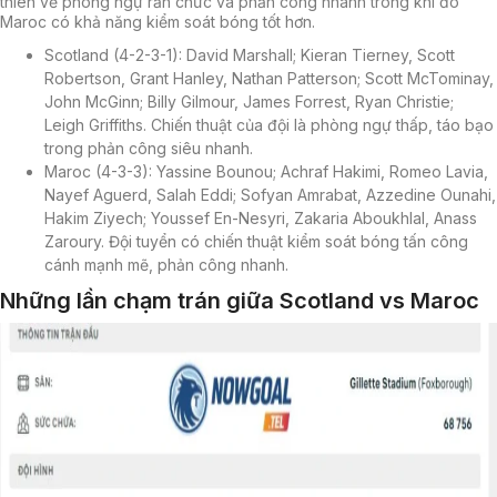
thiên về phòng ngự rắn chức và phản công nhanh trong khi đó
Maroc có khả năng kiểm soát bóng tốt hơn.
Scotland (4-2-3-1): David Marshall; Kieran Tierney, Scott
Robertson, Grant Hanley, Nathan Patterson; Scott McTominay,
John McGinn; Billy Gilmour, James Forrest, Ryan Christie;
Leigh Griffiths. Chiến thuật của đội là phòng ngự thấp, táo bạo
trong phản công siêu nhanh.
Maroc (4-3-3): Yassine Bounou; Achraf Hakimi, Romeo Lavia,
Nayef Aguerd, Salah Eddi; Sofyan Amrabat, Azzedine Ounahi,
Hakim Ziyech; Youssef En-Nesyri, Zakaria Aboukhlal, Anass
Zaroury. Đội tuyển có chiến thuật kiểm soát bóng tấn công
cánh mạnh mẽ, phản công nhanh.
Những lần chạm trán giữa Scotland vs Maroc