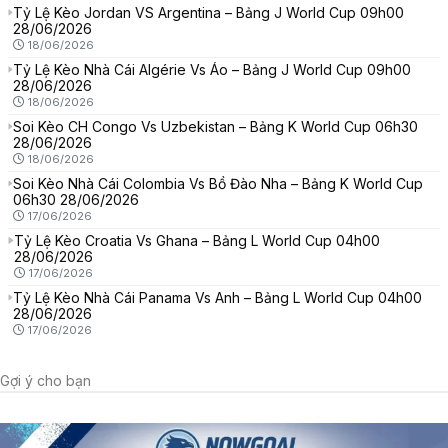
Tỷ Lệ Kèo Jordan VS Argentina – Bảng J World Cup 09h00
28/06/2026
18/06/2026
Tỷ Lệ Kèo Nhà Cái Algérie Vs Áo – Bảng J World Cup 09h00
28/06/2026
18/06/2026
Soi Kèo CH Congo Vs Uzbekistan – Bảng K World Cup 06h30
28/06/2026
18/06/2026
Soi Kèo Nhà Cái Colombia Vs Bồ Đào Nha – Bảng K World Cup
06h30 28/06/2026
17/06/2026
Tỷ Lệ Kèo Croatia Vs Ghana – Bảng L World Cup 04h00
28/06/2026
17/06/2026
Tỷ Lệ Kèo Nhà Cái Panama Vs Anh – Bảng L World Cup 04h00
28/06/2026
17/06/2026
Gợi ý cho bạn