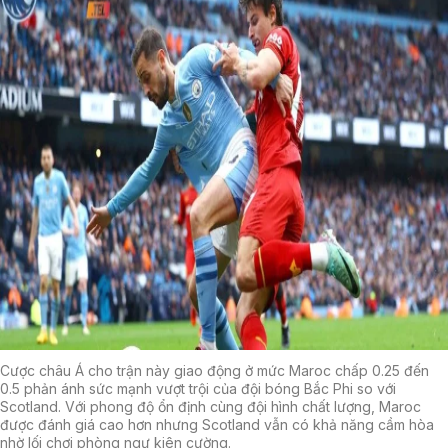
Cược châu Á cho trận này giao động ở mức Maroc chấp 0.25 đến
0.5 phản ánh sức mạnh vượt trội của đội bóng Bắc Phi so với
Scotland. Với phong độ ổn định cùng đội hình chất lượng, Maroc
được đánh giá cao hơn nhưng Scotland vẫn có khả năng cầm hòa
nhờ lối chơi phòng ngự kiên cường.