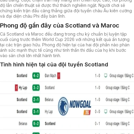
độ lẫn chiến thuật sẽ được thử thách nghiêm ngặt. Người chơi sẽ
chứng kiến trận đấu căng thẳng giữa đội tuyển châu Âu kiên cường
và đại diện châu Phi đầy bản lĩnh.
Phong độ gần đây của Scotland và Maroc
Cả Scotland và Maroc đều đang trong chu kỳ chuẩn bị luyện tập
cuối cùng trước thềm World Cup 2026 với những kết quả ấn tượng
tại các trận giao hữu. Phong độ hiện tại của hai đội phần nào phản
ánh sức mạnh thực tế cũng như tinh thần thi đấu của họ khi bước
vào sân chơi lớn nhất hành tinh.
Tình hình hiện tại của đội tuyển Scotland