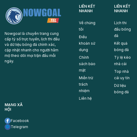
LIÊN KẾT
LIÊN KẾT
NHANH
NHANH
Về chúng
Lịch thi
tôi
đấu bóng
Nowgoal là chuyên trang cung
đá
Điều
cấp tỷ số trực tuyến, lịch thi đấu
khoản sử
Kết quả
và dữ liệu bóng đá chính xác,
dụng
bóng đá
cập nhật nhanh cho người hâm
mộ theo dõi mọi trận đấu mỗi
Chính
Tỷ lệ kèo
ngày.
sách bảo
nhà cái
mật
Top nhà
Miễn trừ
cái uy tín
trách
Dữ liệu
nhiệm
bóng đá
Liên hệ
MẠNG XÃ
HỘI
Facebook
Telegram