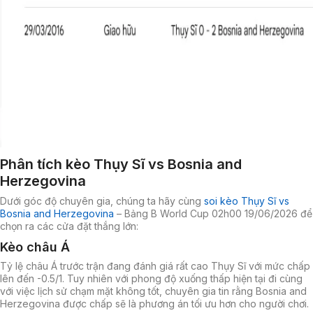
Phân tích kèo Thụy Sĩ vs Bosnia and
Herzegovina
Dưới góc độ chuyên gia, chúng ta hãy cùng
soi kèo Thụy Sĩ vs
Bosnia and Herzegovina
– Bảng B World Cup 02h00 19/06/2026 để
chọn ra các cửa đặt thắng lớn:
Kèo châu Á
Tỷ lệ châu Á trước trận đang đánh giá rất cao Thụy Sĩ với mức chấp
lên đến -0.5/1. Tuy nhiên với phong độ xuống thấp hiện tại đi cùng
với việc lịch sử chạm mặt không tốt, chuyên gia tin rằng Bosnia and
Herzegovina được chấp sẽ là phương án tối ưu hơn cho người chơi.