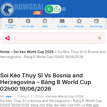
Tỷ số trực
Lịch thi đấu
KQBD
Tỷ Lệ Kèo
Theo dõi
Kho dữ liệu
tuyến
Home
»
Soi kèo World Cup 2026
»
Soi Kèo Thụy Sĩ Vs Bosnia and
Herzegovina – Bảng B World Cup 02h00 19/06/2026
Soi Kèo Thụy Sĩ Vs Bosnia and
Herzegovina – Bảng B World Cup
02h00 19/06/2026
Bởi
seo
Tháng 6 3, 2026
in
Soi kèo World Cup 2026
Soi kèo Thụy Sĩ vs Bosnia and Herzegovina – Bảng B World Cup
02h00 19/06/2026 đang cho thấy đại diện cửa trên La Nati gặp