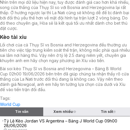
Nhìn trên mọi dữ liệu hiện nay, tuy được đánh giá cao hơn khá nhiều,
song cửa thắng của Thụy Sĩ so với Bosnia and Herzegovina lại rất
thấp. Ở hướng ngược lại thì La Nati cũng sẽ không dễ để bị đánh bại
bởi đối thủ yếu thế hơn về mặt đội hình tại trận lượt 2 vòng bảng. Do
đó theo chuyên gia, Hòa sẽ là kết quả tối ưu nhất dành cho bet thủ
đặt cược.
Kèo tài xỉu
Lối chơi của cả Thụy Sĩ vs Bosnia and Herzegovina đều thường ưu
tiên cho việc tập trung kiểm soát thế trận, không mắc phải quá nhiều
sai lầm nơi hàng thủ. Vậy nên ở tỷ lệ 2.5 đang niêm yết, chuyên gia
khuyên anh em hãy chọn ngay phương án Xỉu vào tiền.
Bài soi kèo Thụy Sĩ vs Bosnia and Herzegovina – Bảng B World
Cup 02h00 19/06/2026 bên trên đã giúp chúng ta nhận thấy rõ cửa
thắng của La Nati trước đối thủ đang là không cao. Vậy nên theo
đánh giá Nowgoal, anh em hãy tin tưởng lựa chọn cửa dưới và Xỉu
để vào tiền trận đối đầu.
Tags:
World Cup
Tin vắn
Xem nhiều
Tin sốt
Tỷ Lệ Kèo Jordan VS Argentina – Bảng J World Cup 09h00
28/06/2026