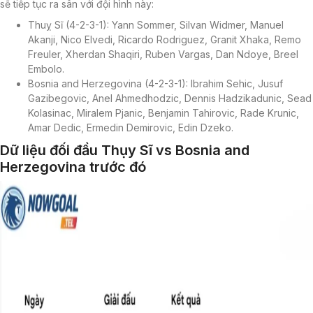
sẽ tiếp tục ra sân với đội hình này:
Thuỵ Sĩ (4-2-3-1): Yann Sommer, Silvan Widmer, Manuel
Akanji, Nico Elvedi, Ricardo Rodriguez, Granit Xhaka, Remo
Freuler, Xherdan Shaqiri, Ruben Vargas, Dan Ndoye, Breel
Embolo.
Bosnia and Herzegovina (4-2-3-1): Ibrahim Sehic, Jusuf
Gazibegovic, Anel Ahmedhodzic, Dennis Hadzikadunic, Sead
Kolasinac, Miralem Pjanic, Benjamin Tahirovic, Rade Krunic,
Amar Dedic, Ermedin Demirovic, Edin Dzeko.
Dữ liệu đối đầu Thụy Sĩ vs Bosnia and
Herzegovina trước đó