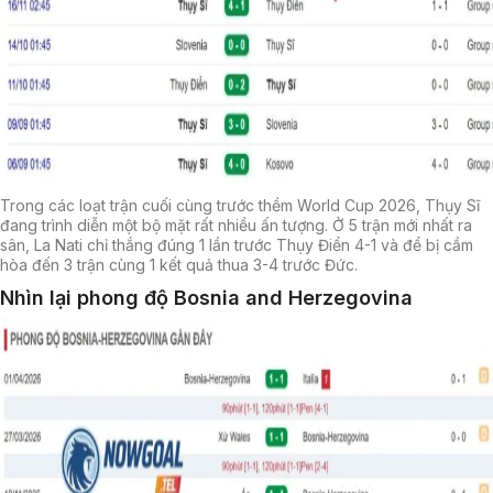
Trong các loạt trận cuối cùng trước thềm World Cup 2026, Thụy Sĩ
đang trình diễn một bộ mặt rất nhiều ấn tượng. Ở 5 trận mới nhất ra
sân, La Nati chỉ thắng đúng 1 lần trước Thụy Điển 4-1 và để bị cầm
hòa đến 3 trận cùng 1 kết quả thua 3-4 trước Đức.
Nhìn lại phong độ Bosnia and Herzegovina