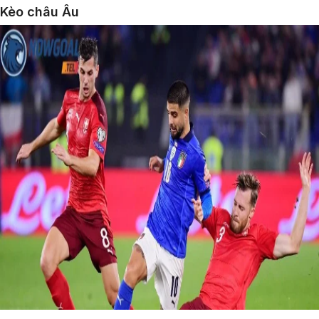
Kèo châu Âu