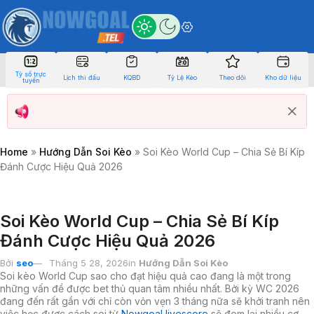
Tỷ số trực
Lịch thi đấu
KQBD
Tỷ Lệ Kèo
Theo dõi
Kho dữ liệu
tuyến
Home
»
Hướng Dẫn Soi Kèo
»
Soi Kèo World Cup – Chia Sẻ Bí Kíp
Đánh Cược Hiệu Quả 2026
Soi Kèo World Cup – Chia Sẻ Bí Kíp
Đánh Cược Hiệu Quả 2026
Bởi
seo
Tháng 5 28, 2026
in
Hướng Dẫn Soi Kèo
Soi kèo World Cup sao cho đạt hiệu quả cao đang là một trong
những vấn đề được bet thủ quan tâm nhiều nhất. Bởi kỳ WC 2026
đang đến rất gần với chỉ còn vỏn vẹn 3 tháng nữa sẽ khởi tranh nên
việc học được cách soi từ
Nowgoal livescore
sẽ đem lại nhiều cơ