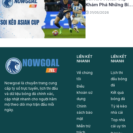
Khám Phá Những Bí
Kíp Cược Dễ Thắng
31/05/2026
LIÊN KẾT
LIÊN KẾT
NHANH
NHANH
Về chúng
Lịch thi
tôi
đấu bóng
Nowgoal là chuyên trang cung
đá
Điều
cấp tỷ số trực tuyến, lịch thi đấu
khoản sử
Kết quả
và dữ liệu bóng đá chính xác,
dụng
bóng đá
cập nhật nhanh cho người hâm
mộ theo dõi mọi trận đấu mỗi
Chính
Tỷ lệ kèo
ngày.
sách bảo
nhà cái
mật
Top nhà
Miễn trừ
cái uy tín
trách