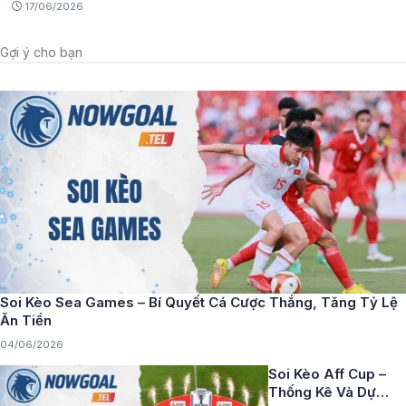
17/06/2026
Gợi ý cho bạn
Soi Kèo Sea Games – Bí Quyết Cá Cược Thắng, Tăng Tỷ Lệ
Ăn Tiền
04/06/2026
Soi Kèo Aff Cup –
Thống Kê Và Dự