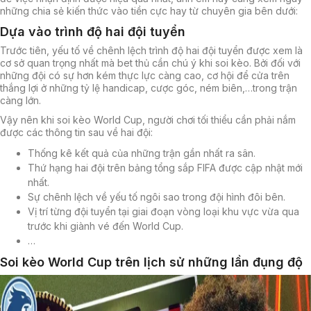
những chia sẻ kiến thức vào tiền cực hay từ chuyên gia bên dưới:
Dựa vào trình độ hai đội tuyển
Trước tiên, yếu tố về chênh lệch trình độ hai đội tuyển được xem là
cơ sở quan trọng nhất mà bet thủ cần chú ý khi soi kèo. Bởi đối với
những đội có sự hơn kém thực lực càng cao, cơ hội để cửa trên
thắng lợi ở những tỷ lệ handicap, cược góc, ném biên,…trong trận
càng lớn.
Vậy nên khi soi kèo World Cup, người chơi tối thiểu cần phải nắm
được các thông tin sau về hai đội:
Thống kê kết quả của những trận gần nhất ra sân.
Thứ hạng hai đội trên bảng tổng sắp FIFA được cập nhật mới
nhất.
Sự chênh lệch về yếu tố ngôi sao trong đội hình đôi bên.
Vị trí từng đội tuyển tại giai đoạn vòng loại khu vực vừa qua
trước khi giành vé đến World Cup.
…
Soi kèo World Cup trên lịch sử những lần đụng độ