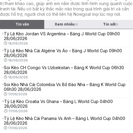
trị tham khảo cao, giúp anh em nắm được tình hình xung quanh cuộc
tranh tài. Nếu có bất kỳ thắc mắc nào trong quá trình giải trí và cần
được hỗ trợ, người chơi có thể liên hệ Nowgoal mọi lúc mọi nơi.
Tin vắn
Xem nhiều
Tin sốt
Tỷ Lệ Kèo Jordan VS Argentina – Bảng J World Cup 09h00
28/06/2026
18/06/2026
Tỷ Lệ Kèo Nhà Cái Algérie Vs Áo – Bảng J World Cup 09h00
28/06/2026
18/06/2026
Soi Kèo CH Congo Vs Uzbekistan – Bảng K World Cup 06h30
28/06/2026
18/06/2026
Soi Kèo Nhà Cái Colombia Vs Bồ Đào Nha – Bảng K World Cup
06h30 28/06/2026
17/06/2026
Tỷ Lệ Kèo Croatia Vs Ghana – Bảng L World Cup 04h00
28/06/2026
17/06/2026
Tỷ Lệ Kèo Nhà Cái Panama Vs Anh – Bảng L World Cup 04h00
28/06/2026
17/06/2026