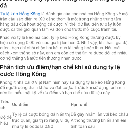
đá
Tỷ lệ kèo Hồng Kông
là đánh giá của các nhà cái Hồng Kông về một
trận cầu sắp diễn ra. Xứ cảng thơm là một trong những trung tâm
hàng đầu của hoạt động cá cược. Vì thế, dữ liệu đến từ đây luôn
được cả thế giới quan tâm và đón chờ trước mỗi cuộc tranh tài.
Khác với tỷ lệ kèo ma cao, tỷ lệ kèo Hồng Kông thường được ký
hiệu có dạng 0.00 với các giá trị lớn hơn 0. Như vậy, khi tham gia đặt
cược, bạn chỉ phải nhận hai kết quả là thắng hoặc thua. Nếu biết
cách xem thông số này, anh em còn có thể tìm ra được đội có nhiều
cơ hội thắng và mức tiền thưởng nhận được.
Phân tích ưu điểm/hạn chế khi sử dụng tỷ lệ
cược Hồng Kông
Không ít nhà cái ở Việt Nam hiện nay sử dụng tỷ lệ kèo Hồng Kông
để người dùng tham khảo và đặt cược. Trước khi sử dụng, anh em
nên tìm hiểu thật kỹ về ưu điểm và hạn chế của dữ liệu này.
Tiêu
Ưu điểm
Hạn chế
chí
Tỷ lệ cá cược bóng đá hiển thị
Dễ gây nhầm lẫn với kèo châu
Độ dễ
trực quan, giá trị rõ ràng, ví dụ
Á thông thường khiến anh em
hiểu
như tỷ lệ odds là 0.80
tính toán sau