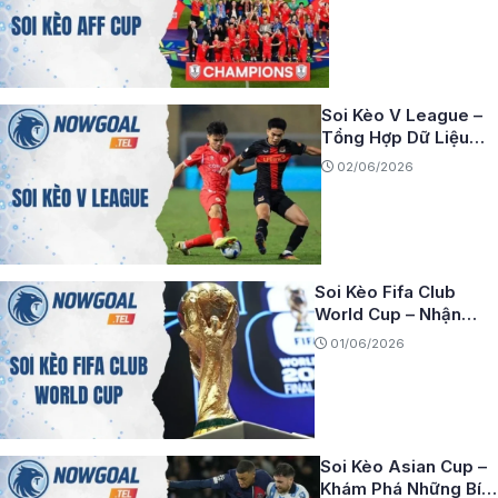
Nhất
Soi Kèo V League –
Tổng Hợp Dữ Liệu
Thống Kê Chuẩn Xác
02/06/2026
Soi Kèo Fifa Club
World Cup – Nhận
Định Chuẩn Từ
01/06/2026
Chuyên Gia
Soi Kèo Asian Cup –
Khám Phá Những Bí