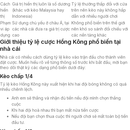
Cách
Giá trị hiển thị luôn là số dương
Tỷ lệ thưởng thấp đổi với cửa
hiển
(khác với kèo Malaysia hay
trên nên kèo này không hấp
thị
Indonesia)
dẫn với nhiều người chơi
Phạm
Sử dụng chủ yếu ở châu Á, tại
Không phổ biến trên thế giới
vi áp
các nhà cái đưa ra giá trị cược
nên khó so sánh đối chiếu với
dụng
cao
các nền tảng khác
Giới thiệu tỷ lệ cược Hồng Kông phổ biến tại
nhà cái
Nhà cái có nhiều cách dùng tỷ lệ kèo vào trận đấu cho thành viên
đặt cược. Muốn hiểu rõ về từng thông số trước khi bắt đầu, mời bạn
theo dõi thật kỹ các dạng phổ biến dưới đây:
Kèo chấp 1/4
Tỷ lệ kèo Hồng Kông này xuất hiện khi hai đội bóng không có quá
nhiều chênh lệch.
Anh em sẽ thắng và nhận đủ tiền nếu đội mình chọn thắng
cuộc
Khi hai đội hoà nhau thì bạn mất nửa tiền cược
Nếu đội bạn chọn thua cuộc thì người chơi sẽ mất toàn bộ tiền
đầu tư.