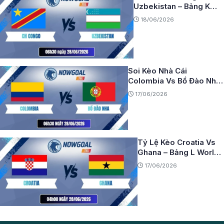
Uzbekistan – Bảng K
World Cup 06h30
18/06/2026
28/06/2026
Soi Kèo Nhà Cái
Colombia Vs Bồ Đào Nha
– Bảng K World Cup
17/06/2026
06h30 28/06/2026
Tỷ Lệ Kèo Croatia Vs
Ghana – Bảng L World
Cup 04h00
17/06/2026
28/06/2026