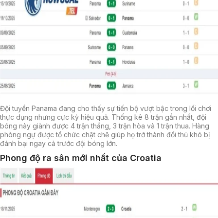
Đội tuyển Panama đang cho thấy sự tiến bộ vượt bậc trong lối chơi
thực dụng nhưng cực kỳ hiệu quả. Thống kê 8 trận gần nhất, đội
bóng này giành được 4 trận thắng, 3 trận hòa và 1 trận thua. Hàng
phòng ngự được tổ chức chặt chẽ giúp họ trở thành đối thủ khó bị
đánh bại ngay cả trước đội bóng lớn.
Phong độ ra sân mới nhất của Croatia