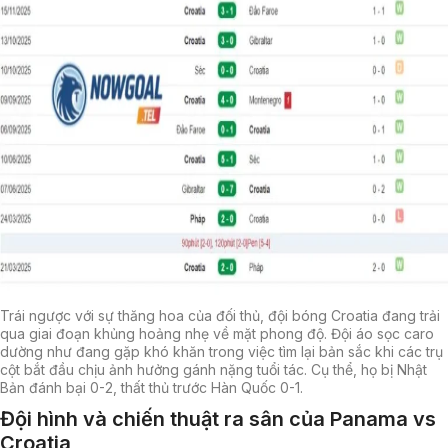
Trái ngược với sự thăng hoa của đối thủ, đội bóng Croatia đang trải
qua giai đoạn khủng hoảng nhẹ về mặt phong độ. Đội áo sọc caro
dường như đang gặp khó khăn trong việc tìm lại bản sắc khi các trụ
cột bắt đầu chịu ảnh hưởng gánh nặng tuổi tác. Cụ thể, họ bị Nhật
Bản đánh bại 0-2, thất thủ trước Hàn Quốc 0-1.
Đội hình và chiến thuật ra sân của Panama vs
Croatia