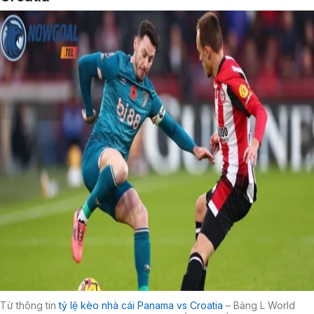
Từ thông tin
tỷ lệ kèo nhà cái Panama vs Croatia
– Bảng L World