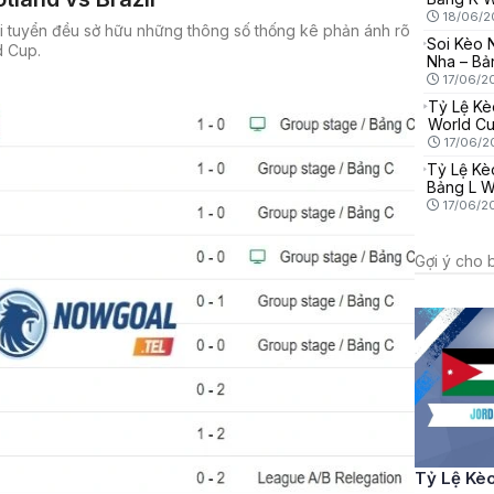
18/06/2
ội tuyển đều sở hữu những thông số thống kê phản ánh rõ
Soi Kèo 
d Cup.
Nha – Bả
28/06/2
17/06/2
Tỷ Lệ Kè
World C
17/06/2
Tỷ Lệ Kè
Bảng L W
17/06/2
Gợi ý cho 
Tỷ Lệ Kè