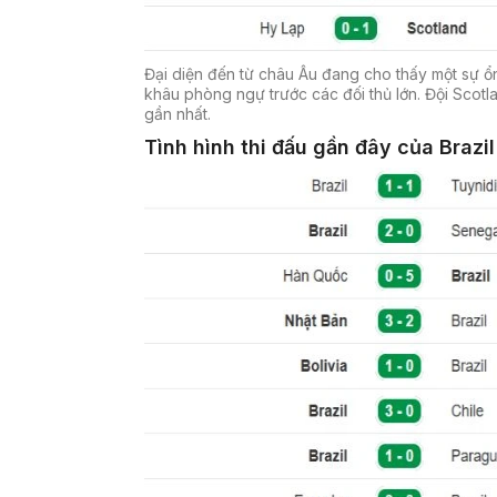
Đại diện đến từ châu Âu đang cho thấy một sự ổ
khâu phòng ngự trước các đối thủ lớn. Đội Scotlan
gần nhất.
Tình hình thi đấu gần đây của Brazil