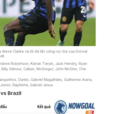
 Steve Clarke và lối đá tấn công rực lửa của Dorival
oát.
Andrew Robertson, Kieran Tieran, Jack Hendry, Ryan
 Billy Gilmour, Callum, McGregor, John McGinn, Che
Marquinhos, Danilo, Gabriel Magalhães, Guilherme Arana,
Junior, Raphinha, Gabriel Jesus.
vs Brazil