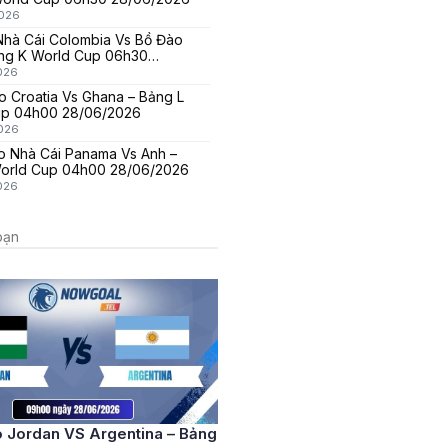
026
Nhà Cái Colombia Vs Bồ Đào
ng K World Cup 06h30
026
026
o Croatia Vs Ghana – Bảng L
up 04h00 28/06/2026
026
o Nhà Cái Panama Vs Anh –
orld Cup 04h00 28/06/2026
026
bạn
o Jordan VS Argentina – Bảng