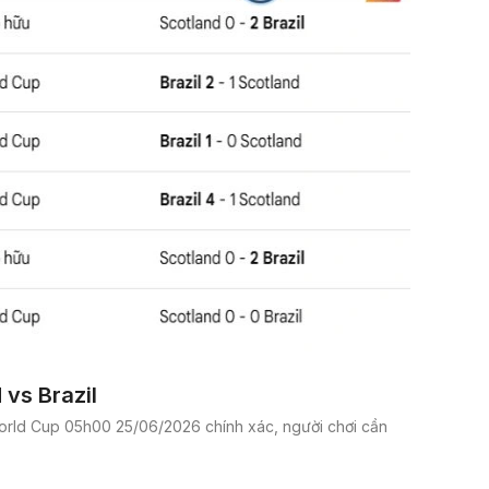
 vs Brazil
orld Cup 05h00 25/06/2026
chính xác, người chơi cần