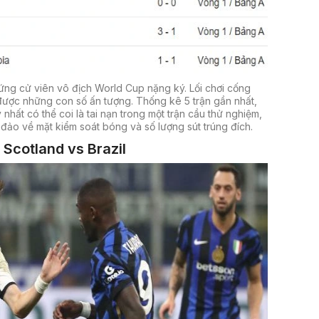
t ứng cử viên vô địch World Cup nặng ký. Lối chơi cống
t được những con số ấn tượng. Thống kê 5 trận gần nhất,
y nhất có thể coi là tai nạn trong một trận cầu thử nghiệm,
 đảo về mặt kiểm soát bóng và số lượng sút trúng đích.
 Scotland vs Brazil