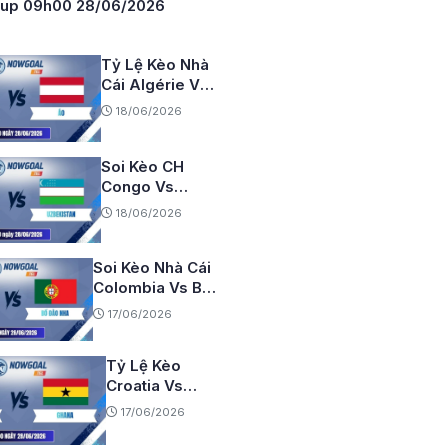
Cup 09h00 28/06/2026
Tỷ Lệ Kèo Nhà
Cái Algérie Vs
Áo – Bảng J
18/06/2026
World Cup
09h00
28/06/2026
Soi Kèo CH
Congo Vs
Uzbekistan –
18/06/2026
Bảng K World
Cup 06h30
28/06/2026
Soi Kèo Nhà Cái
Colombia Vs Bồ
Đào Nha – Bảng
17/06/2026
K World Cup
06h30
Tỷ Lệ Kèo
28/06/2026
Croatia Vs
Ghana – Bảng
17/06/2026
L World Cup
04h00