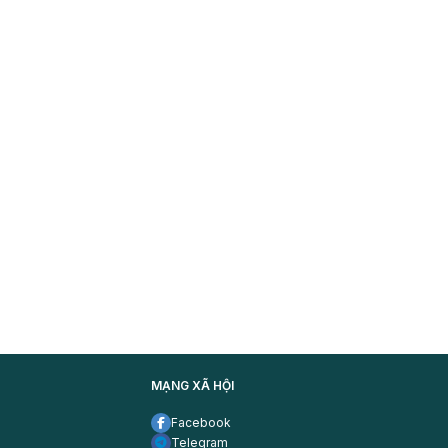
MẠNG XÃ HỘI
Facebook
Telegram