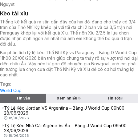
Nguyệt.
Kèo tài xỉu
Thống kê kết quả ra sân gần đây của hai đội đang cho thấy có 3/4
trận của Thổ Nhĩ Kỳ khép lại với tối đa chỉ 2 bàn và cả 3/5 trận nơi
Paraguay khép lại với kết quả Xỉu. Thế nên Xỉu 2/2.5 là lựa chọn
được nhận định ngon ăn nhất mà anh em không thể bỏ qua ở trận
đối đầu.
Bài phân tích tỷ lệ kèo Thổ Nhĩ Kỳ vs Paraguay – Bảng D World Cup
11h00 20/06/2026 bên trên giúp chúng ta thấy rõ sự vượt trội nơi đại
diện châu Âu. Vậy nên từ góc độ chuyên gia Nowgoal, anh em phải
tin tưởng lựa chọn cửa đặt Thổ Nhĩ Kỳ và Xỉu để có cơ hội thắng lợi
cao nhất.
Tags:
World Cup
Tin vắn
Xem nhiều
Tin sốt
Tỷ Lệ Kèo Jordan VS Argentina – Bảng J World Cup 09h00
28/06/2026
18/06/2026
Tỷ Lệ Kèo Nhà Cái Algérie Vs Áo – Bảng J World Cup 09h00
28/06/2026
18/06/2026