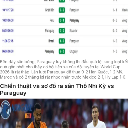
Bên đây sân bóng, Paraguay tuy không thi đấu quá tệ, song loạt kết
quả gần nhất cho thấy cơ hội tiến xa của đội tuyển tại World Cup
2026 là rất thấp. Lần lượt Paraguay đã thua 0-2 Hàn Quốc, 1-2 Mỹ,
Maroc và có 2 thắng lợi rất nhọc nhằn trước Mexico 2-1, Hy Lạp 1-0.
Chiến thuật và sơ đồ ra sân Thổ Nhĩ Kỳ vs
Paraguay