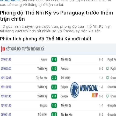
cao sẽ mang về thắng lợi ở trận so tài.
Phong độ Thổ Nhĩ Kỳ vs Paraguay trước thềm
trận chiến
Từ góc nhìn chuyên gia trước trận, phong độ của Thổ Nhĩ Kỳ hiện
tại đang vượt trội hơn rất nhiều so với Paraguay bên kia sân:
Phân tích phong độ Thổ Nhĩ Kỳ mới nhất