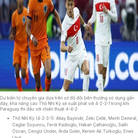
Dự kiến từ chuyên gia dựa trên sơ đồ đôi bên thường sử dụng gần
đây, khả năng cao Thổ Nhĩ Kỳ sẽ xuất phát với 4-2-3-1 trong khi
Paraguay thi đấu với chiến thuật 4-4-2:
Thổ Nhĩ Kỳ (4-2-3-1): Atlay Bayindir, Zeki Çelik, Merih Demiral,
Caglar Soyuncu, Ferdi Kadioglu, Hakan Çalhanoğlu, Salih
Özcan, Cengiz Ünder, Arda Guler, Kerem Ak Turkoglu, Enes
Unal.